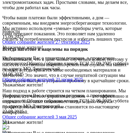
электромонтажных задач. Простыми словами, мы делаем все,
чтобы дом работал как часы.
Чтобы ваши платежи были эффективными, а дом —
современным, мы внедряем энергосберегающие технологии.
Мы активно используем «умные» приборы учета, которые
Новости
сами передают показания. Это позволяет нам удаленно
15.09.2025
следить за потреблением ресурсов и избегать лишних трат.
Общее собрание жителей 27 сентября 2025
Уважаемые жители!
Всегда наготове и нацелены на порядок
Информируем Вас о принятом решении, о проведении
Мы понимаем, что в доме может случиться всякое, поэтому у
очередного Общего собрание членов ТСН 27.09.2025 суббота
нас есть собственная аварийно-ремонтная служба. На наших
по адресу МО Дмитровский ...
складах всегда хранится запас необходимых материалов и
04.06.2025
запчастей. Это значит, что в случае нештатной ситуации мы
Общее собрание жителей 21 июня 2025
среагируем быстро и устраним проблему в кратчайшие сроки.
Уважаемые жители!
Наш подход к работе строится на четком планировании. Мы
Информируем Вас о принятом решении, о проведении
уверены, что частное управление домом — это эффективно и
очередного Общего собрание членов ТСН 21.06.2025 суббота
надежно. Наш опыт показывает: когда за дело берутся
по адресу МО Дмитровский ...
профессионалы, жизнь в доме становится по-настоящему
22.03.2025
комфортной.
Общее собрание жителей 3 мая 2025
Уважаемые жители!
Информируем Вас о принятом решении, о проведении